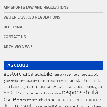
AIR SPORTS LAW AND REGULATIONS
WATER LAW AND REGULATIONS
DOTTRINA
CONTACT US
ARCHIVIO NEWS
TAG CLOUD
gestore area sciabile
2050
normativa per il volo libero
skilift
normativa
normativa per il mondo associativo del volo
guida alpina
alpinismo regionale
gara
normativa navigazione aerea da turismo
responsabilità
590 CP
normativa per il volo agonistico
civile
contratto per la fruizione
pericolo atipico
motoslitta
delle aree sciabili
valanga
348 CP
normativa per il volo in elicottero