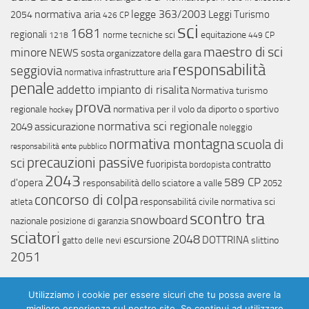
normativa aria
legge 363/2003
Leggi Turismo
2054
426 CP
sci
1681
regionali
equitazione
norme tecniche sci
1218
449 CP
maestro di sci
minore
NEWS
sosta
organizzatore della gara
responsabilità
seggiovia
normativa infrastrutture aria
penale
addetto impianto di risalita
Normativa turismo
prova
regionale
normativa per il volo da diporto o sportivo
hockey
normativa sci regionale
assicurazione
2049
noleggio
normativa montagna
scuola di
responsabilità ente pubblico
precauzioni passive
sci
fuoripista
contratto
bordopista
2043
589 CP
d'opera
responsabilità dello sciatore a valle
2052
concorso di colpa
responsabilitá civile
normativa sci
atleta
scontro tra
snowboard
nazionale
posizione di garanzia
sciatori
2048
escursione
DOTTRINA
slittino
gatto delle nevi
2051
Utilizziamo i cookie per essere sicuri che tu possa avere la
migliore esperienza sul nostro sito. Se continui ad utilizzare