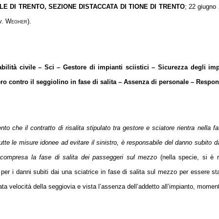
LE DI TRENTO, SEZIONE DISTACCATA DI TIONE DI TRENTO
; 22 giugno 
v.
Wegher
).
ilità civile – Sci – Gestore di impianti sciistici – Sicurezza degli imp
o contro il seggiolino in fase di salita – Assenza di personale – Respon
o che il contratto di risalita stipulato tra gestore e sciatore rientra nella fa
utte le misure idonee ad evitare il sinistro, è responsabile del danno subito da
 compresa la fase di salita dei passeggeri sul mezzo
(nella specie, si è 
per i danni subiti dai una sciatrice in fase di salita sul mezzo per essere s
vata velocità della seggiovia e vista l’assenza dell’addetto all’impianto, mom