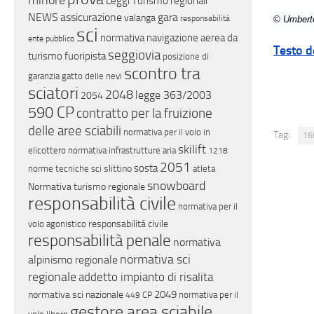
minore
Leggi Turismo regionali
NEWS
assicurazione
gara
valanga
responsabilità
© Umberto
sci
normativa navigazione aerea da
ente pubblico
Testo d
seggiovia
turismo
fuoripista
posizione di
scontro tra
garanzia
gatto delle nevi
sciatori
2048
legge 363/2003
2054
590 CP
contratto per la fruizione
delle aree sciabili
normativa per il volo in
Tag:
16
skilift
elicottero
normativa infrastrutture aria
1218
2051
sosta
slittino
norme tecniche sci
atleta
snowboard
Normativa turismo regionale
responsabilità civile
normativa per il
responsabilitá civile
volo agonistico
responsabilità penale
normativa
normativa sci
alpinismo regionale
regionale
addetto impianto di risalita
2049
normativa sci nazionale
normativa per il
449 CP
gestore area sciabile