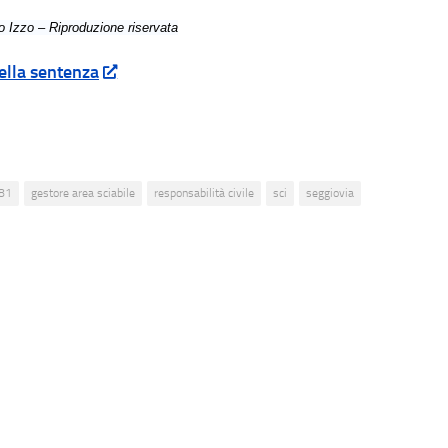
 Izzo – Riproduzione riservata
ella sentenza
81
gestore area sciabile
responsabilità civile
sci
seggiovia