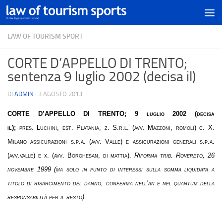
LAW OF TOURISM SPORT
CORTE D’APPELLO DI TRENTO;
sentenza 9 luglio 2002 (decisa il)
DI
ADMIN
·
3 AGOSTO 2013
CORTE D’APPELLO DI TRENTO
;
9 luglio 2002 (decisa
il);
pres. Luchini, est. Platania, z. S.r.l. (avv. Mazzoni, romoli) c. X.
Milano assicurazioni s.p.a. (avv. Valle) e assicurazioni generali s.p.a.
(avv.valle) e x. (avv. Borghesan, di mattia).
Riforma trib. Rovereto, 26
novembre 1999
(ma solo in punto di interessi sulla somma liquidata a
titolo di risarcimento del danno, conferma nell’an e nel quantum della
responsabilità per il resto).