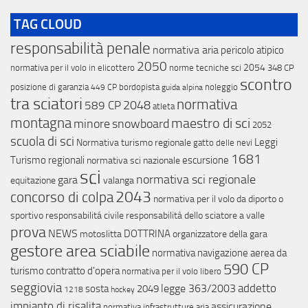
TAG CLOUD
responsabilità penale
normativa aria
pericolo atipico
2050
2054
normativa per il volo in elicottero
norme tecniche sci
348 CP
scontro
posizione di garanzia
bordopista
noleggio
449 CP
guida alpina
tra sciatori
normativa
589 CP
2048
atleta
montagna
maestro di sci
minore
snowboard
2052
scuola di sci
Leggi
Normativa turismo regionale
gatto delle nevi
1681
Turismo regionali
escursione
normativa sci nazionale
sci
normativa sci regionale
gara
equitazione
valanga
2043
concorso di colpa
normativa per il volo da diporto o
sportivo
responsabilitá civile
responsabilità dello sciatore a valle
prova
NEWS
DOTTRINA
motoslitta
organizzatore della gara
gestore area sciabile
normativa navigazione aerea da
590 CP
turismo
contratto d'opera
normativa per il volo libero
seggiovia
addetto
legge 363/2003
sosta
2049
1218
hockey
impianto di risalita
assicurazione
normativa infrastrutture aria