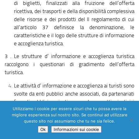
di biglietti, finalizzati alla fruizione dell’offerta
ricettiva, dei trasporti e della disponibilità complessiva
delle risorse e dei prodotti del Il regolamento di cui
all’articolo 37 definisce la denominazione, le
caratteristiche e il logo delle strutture di informazione
e accoglienza turistica.
3 . Le strutture d’ informazione e accoglienza turistica
raccolgono i questionari di gradimento dell’offerta
turistica.
Le attività d’ informazione e accoglienza ai turisti sono
svolte da enti pubblici anche associati, da partenariati
fra enti pubblici e privati oppure da soggetti privati, ivi
Utilizziamo i cookie per essere sicuri che tu possa avere la
comprese le agenzie di viaggio, nel rispetto dei criteri
migliore esperienza sul nostro sito. Se continui ad utilizzare
di cui al comma 5.
questo sito noi assumiamo che tu ne sia felice.
Con deliberazione di Giunta regionale, sentita la
Ok
Informazioni sui cookie
commissione competente, vengono stabiliti i criteri