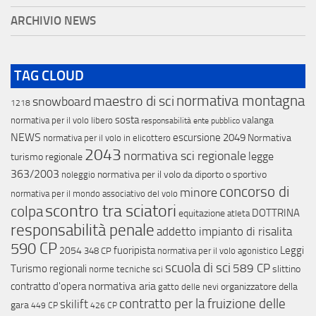
ARCHIVIO NEWS
TAG CLOUD
maestro di sci
normativa montagna
snowboard
1218
sosta
valanga
normativa per il volo libero
responsabilità ente pubblico
NEWS
escursione
2049
Normativa
normativa per il volo in elicottero
2043
normativa sci regionale
legge
turismo regionale
363/2003
normativa per il volo da diporto o sportivo
noleggio
concorso di
minore
normativa per il mondo associativo del volo
scontro tra sciatori
colpa
DOTTRINA
equitazione
atleta
responsabilità penale
addetto impianto di risalita
590 CP
fuoripista
Leggi
2054
348 CP
normativa per il volo agonistico
scuola di sci
589 CP
Turismo regionali
slittino
norme tecniche sci
normativa aria
contratto d'opera
organizzatore della
gatto delle nevi
contratto per la fruizione delle
skilift
gara
449 CP
426 CP