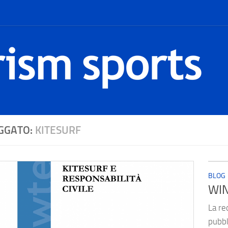
GGATO:
KITESURF
BLOG
WIN
La re
pubbl