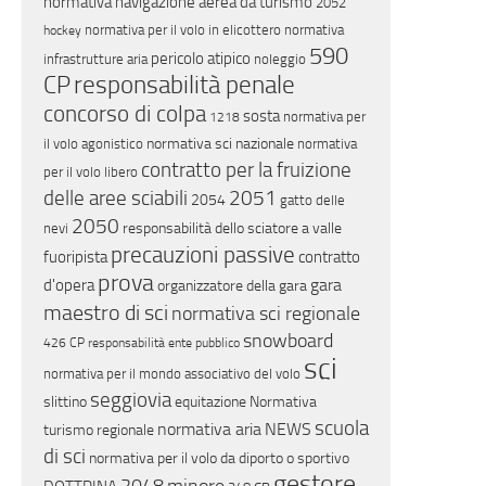
normativa navigazione aerea da turismo
2052
normativa per il volo in elicottero
normativa
hockey
590
pericolo atipico
infrastrutture aria
noleggio
responsabilità penale
CP
concorso di colpa
sosta
normativa per
1218
normativa sci nazionale
il volo agonistico
normativa
contratto per la fruizione
per il volo libero
delle aree sciabili
2051
2054
gatto delle
2050
responsabilità dello sciatore a valle
nevi
precauzioni passive
fuoripista
contratto
prova
gara
d'opera
organizzatore della gara
maestro di sci
normativa sci regionale
snowboard
426 CP
responsabilità ente pubblico
sci
normativa per il mondo associativo del volo
seggiovia
slittino
equitazione
Normativa
scuola
normativa aria
NEWS
turismo regionale
di sci
normativa per il volo da diporto o sportivo
gestore