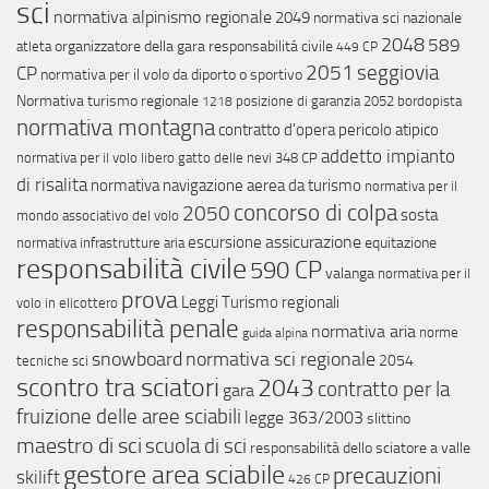
sci
normativa alpinismo regionale
2049
normativa sci nazionale
2048
589
organizzatore della gara
responsabilitá civile
atleta
449 CP
2051
seggiovia
CP
normativa per il volo da diporto o sportivo
Normativa turismo regionale
posizione di garanzia
2052
bordopista
1218
normativa montagna
contratto d'opera
pericolo atipico
addetto impianto
normativa per il volo libero
gatto delle nevi
348 CP
di risalita
normativa navigazione aerea da turismo
normativa per il
concorso di colpa
2050
sosta
mondo associativo del volo
assicurazione
escursione
equitazione
normativa infrastrutture aria
responsabilità civile
590 CP
valanga
normativa per il
prova
Leggi Turismo regionali
volo in elicottero
responsabilità penale
normativa aria
norme
guida alpina
snowboard
normativa sci regionale
2054
tecniche sci
scontro tra sciatori
2043
contratto per la
gara
fruizione delle aree sciabili
legge 363/2003
slittino
maestro di sci
scuola di sci
responsabilità dello sciatore a valle
gestore area sciabile
precauzioni
skilift
426 CP