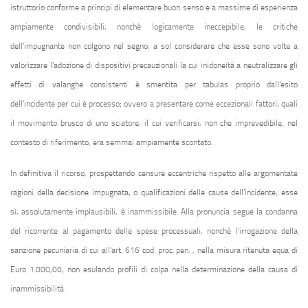
istruttorio conforme a principi di elementare buon senso e a massime di esperienza
ampiamente condivisibili, nonchè logicamente ineccepibile, le critiche
dell’impugnante non colgono nel segno, a sol considerare che esse sono volte a
valorizzare l’adozione di dispositivi precauzionali la cui inidoneità a neutralizzare gli
effetti di valanghe consistenti è smentita per tabulas proprio dall’esito
dell’incidente per cui è processo; ovvero a presentare come eccezionali fattori, quali
il movimento brusco di uno sciatore, il cui verificarsi, non che imprevedibile, nel
contesto di riferimento, era semmai ampiamente scontato.
In definitiva il ricorso, prospettando censure eccentriche rispetto alle argomentate
ragioni della decisione impugnata, o qualificazioni delle cause dell’incidente, esse
sì, assolutamente implausibili, è inammissibile. Alla pronuncia segue la condanna
del ricorrente al pagamento delle spese processuali, nonchè l’irrogazione della
sanzione pecuniaria di cui
all’art. 616 cod. proc. pen.
, nella misura ritenuta equa di
Euro 1.000,00, non esulando profili di colpa nella determinazione della causa di
inammissibilità.