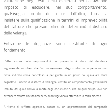
valutazione degli esiti della espletata perizia avrebbe
imposto di escludere, nel suo comportamento,
qualsivoglia profilo di colpa; dall’altro, torna a
insistere sulla qualificazione in termini di imprevedibilità
del fattore che presumibilmente determinò il distacco
della valanga.
Entrambe le doglianze sono destituite di ogni
fondamento.
L’affermazione della responsabilità del prevenuto è stata dal decidente
argomentata sul rilievo che l’accompagnamento degli sciatori in un percorso fuori
pista, indicato come pericoloso, e per giunta in un giorno nel quale era stata
segnalato il rischio di distacco di valanghe, costituì un comportamento gravemente
incauto, dal quale derivò la morte degli escursionisti, che su quel dirupo, ove non
avrebbero affatto dovuto accedere, si accingevano a effettuare la terza discesa.
A fronte di siffatto approccio, basato su un apprezzamento del compendio