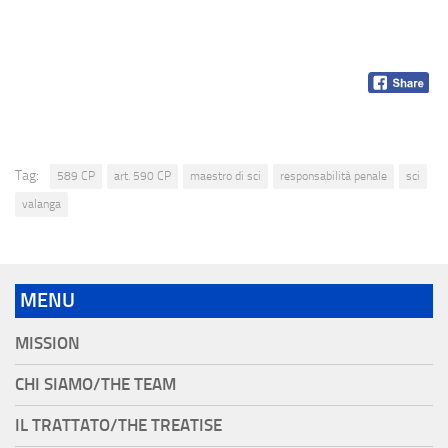
Tag:
589 CP
art. 590 CP
maestro di sci
responsabilità penale
sci
valanga
MENU
MISSION
CHI SIAMO/THE TEAM
IL TRATTATO/THE TREATISE