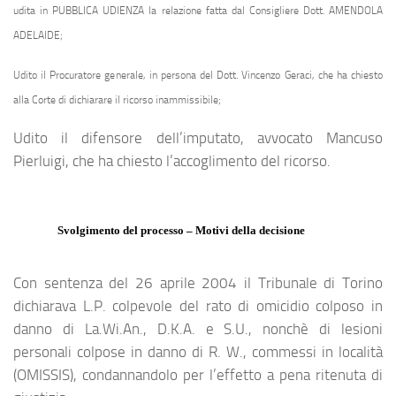
udita in PUBBLICA UDIENZA la relazione fatta dal Consigliere Dott. AMENDOLA
ADELAIDE;
Udito il Procuratore generale, in persona del Dott. Vincenzo Geraci, che ha chiesto
alla Corte di dichiarare il ricorso inammissibile;
Udito il difensore dell’imputato, avvocato Mancuso
Pierluigi, che ha chiesto l’accoglimento del ricorso.
Svolgimento del processo – Motivi della decisione
Con sentenza del 26 aprile 2004 il Tribunale di Torino
dichiarava L.P. colpevole del rato di omicidio colposo in
danno di La.Wi.An., D.K.A. e S.U., nonchè di lesioni
personali colpose in danno di R. W., commessi in località
(OMISSIS), condannandolo per l’effetto a pena ritenuta di