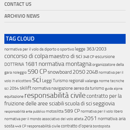
CONTACT US
ARCHIVIO NEWS
TAG CLOUD
legge 363/2003
normativa per il volo da diporto o sportivo
concorso di colpa
maestro di sci
escursione
348 CP
normativa montagna
1681
DOTTRINA
organizzatore della
590 CP
snowboard
2050
2048
gara
noleggio
normativa per il
sci
Leggi Turismo regionali
valanga
volo in elicottero
norme tecniche
skilift
normativa navigazione aerea da turismo
2054
sci
guida alpina
responsabilità civile
contratto per la
equitazione
fruizione delle aree sciabili
scuola di sci
seggiovia
589 CP
motoslitta
normativa per il volo libero
responsabilità ente pubblico
2051
normativa aria
normativa per il mondo associativo del volo
atleta
sosta
contratto d'opera
responsabilitá civile
bordopista
449 CP