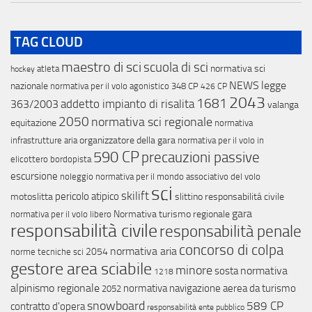
TAG CLOUD
maestro di sci
scuola di sci
normativa sci
atleta
hockey
NEWS
legge
nazionale
normativa per il volo agonistico
348 CP
426 CP
2043
1681
addetto impianto di risalita
363/2003
valanga
2050
normativa sci regionale
equitazione
normativa
organizzatore della gara
infrastrutture aria
normativa per il volo in
590 CP
precauzioni passive
elicottero
bordopista
escursione
noleggio
normativa per il mondo associativo del volo
sci
skilift
pericolo atipico
motoslitta
slittino
responsabilitá civile
gara
Normativa turismo regionale
normativa per il volo libero
responsabilità civile
responsabilità penale
concorso di colpa
normativa aria
2054
norme tecniche sci
gestore area sciabile
minore
normativa
sosta
1218
alpinismo regionale
normativa navigazione aerea da turismo
2052
snowboard
589 CP
contratto d'opera
responsabilità ente pubblico