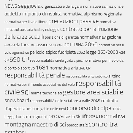
seggiovia
NEWS
organizzatore della gara
normativa sci nazionale
addetto impianto di risalita
normativa alpinismo regionale
precauzioni passive
normativa per il volo libero
normativa
contratto per la fruizione
infrastrutture aria
noleggio
hockey
delle aree sciabili
normativa navigazione
posizione di garanzia
2050
assicurazione
aerea da turismo
DOTTRINA
normativa per il
legge 363/2003
pericolo atipico
fuoripista
volo agonistico
2052
426
590 CP
responsabilitá civile
normativa per il volo da
CP
guida alpina
1681
normativa aria
diporto o sportivo
348 CP
responsabilità penale
slittino
responsabilità ente pubblico
responsabilità
normativa per il mondo associativo del volo
sci
civile
gestore area sciabile
norme tecniche sci
snowboard
2049
contratto
responsabilità dello sciatore a valle
concorso di colpa
d'opera
escursione
gatto delle nevi
1218
prova
normativa
skilift
Leggi Turismo regionali
sosta
2054
scontro tra
montagna
maestro di sci
bordopista
sciatori