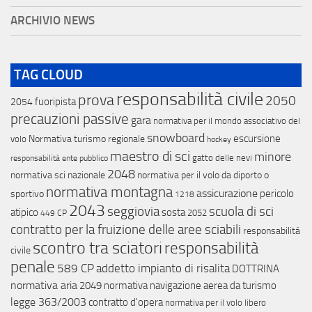
ARCHIVIO NEWS
TAG CLOUD
responsabilità civile
prova
2050
fuoripista
2054
precauzioni passive
gara
normativa per il mondo associativo del
snowboard
escursione
Normativa turismo regionale
volo
hockey
maestro di sci
minore
gatto delle nevi
responsabilità ente pubblico
2048
normativa sci nazionale
normativa per il volo da diporto o
normativa montagna
assicurazione
pericolo
sportivo
1218
2043
scuola di sci
seggiovia
atipico
sosta
2052
449 CP
contratto per la fruizione delle aree sciabili
responsabilitá
scontro tra sciatori
responsabilità
civile
penale
589 CP
addetto impianto di risalita
DOTTRINA
normativa aria
2049
normativa navigazione aerea da turismo
legge 363/2003
contratto d'opera
normativa per il volo libero