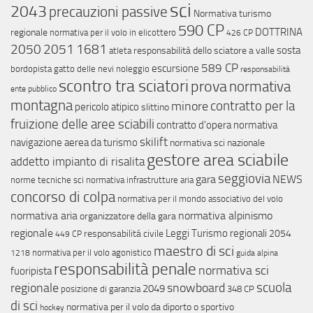
sci
2043
precauzioni passive
Normativa turismo
590 CP
DOTTRINA
regionale
normativa per il volo in elicottero
426 CP
2051
2050
1681
sosta
responsabilità dello sciatore a valle
atleta
589 CP
escursione
bordopista
gatto delle nevi
noleggio
responsabilità
scontro tra sciatori
prova
normativa
ente pubblico
montagna
contratto per la
minore
pericolo atipico
slittino
fruizione delle aree sciabili
contratto d'opera
normativa
skilift
navigazione aerea da turismo
normativa sci nazionale
gestore area sciabile
addetto impianto di risalita
seggiovia
gara
NEWS
norme tecniche sci
normativa infrastrutture aria
concorso di colpa
normativa per il mondo associativo del volo
normativa aria
normativa alpinismo
organizzatore della gara
regionale
Leggi Turismo regionali
responsabilitá civile
2054
449 CP
maestro di sci
normativa per il volo agonistico
1218
guida alpina
responsabilità penale
normativa sci
fuoripista
scuola
regionale
snowboard
2049
posizione di garanzia
348 CP
di sci
normativa per il volo da diporto o sportivo
hockey